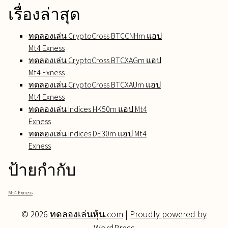
เรื่องล่าสุด
ทดลองเล่น CryptoCross BTCCNHm แอป
Mt4 Exness
ทดลองเล่น CryptoCross BTCXAGm แอป
Mt4 Exness
ทดลองเล่น CryptoCross BTCXAUm แอป
Mt4 Exness
ทดลองเล่น Indices HK50m แอป Mt4
Exness
ทดลองเล่น Indices DE30m แอป Mt4
Exness
ป้ายกำกับ
Mt4 Exness
© 2026
ทดลองเล่นหุ้น.com
|
Proudly powered by
WordPress