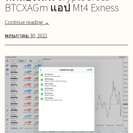
BTCXAGm แอป Mt4 Exness
“ทดลอง
Continue reading
→
เล่น
Posted
Updated
พฤษภาคม 30, 2021
CryptoCross
on:
on:
BTCXAGm
แอป
Mt4
Exness”