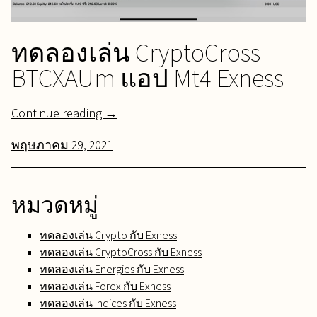
ทดลองเล่น CryptoCross
BTCXAUm แอป Mt4 Exness
“ทดลอง
Continue reading
→
เล่น
Posted
Updated
พฤษภาคม 29, 2021
CryptoCross
on:
on:
BTCXAUm
แอป
หมวดหมู่
Mt4
Exness”
ทดลองเล่น Crypto กับ Exness
ทดลองเล่น CryptoCross กับ Exness
ทดลองเล่น Energies กับ Exness
ทดลองเล่น Forex กับ Exness
ทดลองเล่น Indices กับ Exness