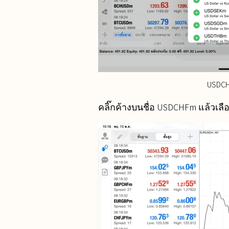
USDCHF
คลิ๊กค้างบนชื่อ USDCHFm แล้วเล