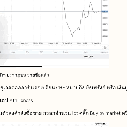
Fm ปรากฎบน รายชื่อแล้ว
เอสดอลลาร์ แลกเปลี่ยน CHF หมายถึง เงินฟรังก์ หรือ เงินย
 แอป Mt4 Exness
มตัวส่งคำสั่งซื้อขาย กรอกจำนวน lot คลิ๊ก Buy by market หรื