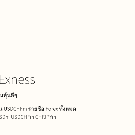
Exness
นหุ้นดีๆ
็น USDCHFm รายชื่อ Forex ทั้งหมด
DUSDm USDCHFm CHFJPYm