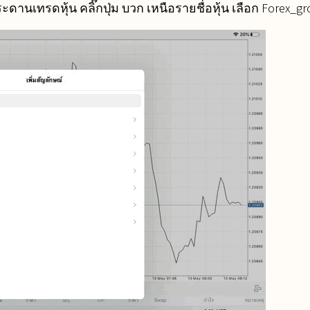
ดานเทรดหุ้น คลิ๊กปุ่ม บวก เหนือรายชื่อหุ้น เลือก Forex_g