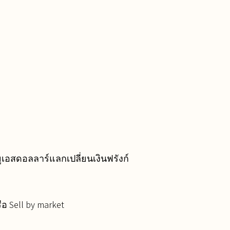
ูเอสดอลลาร์แลกเปลี่ยนเงินฟรังก์
อ Sell by market